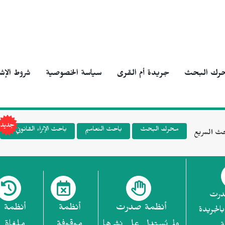
رك البحث
جريدة أم القرى
سياسة الخصوصية
شروط الإش
محرك البحث
باحث التعاميم
باحث الإثراء القانوني
ث السريع
درت
أنظمة صدرت
أنظمة
أنظمة
بالجريدة