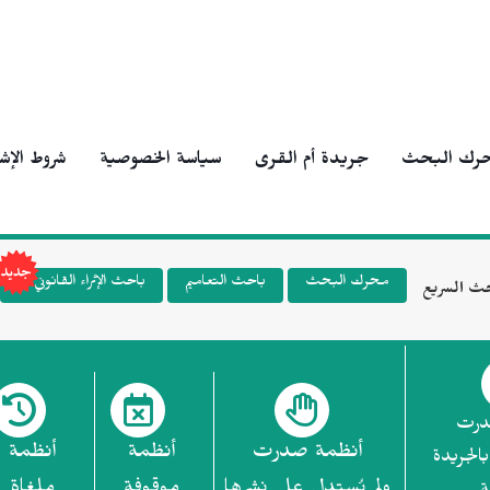
رك البحث
جريدة أم القرى
سياسة الخصوصية
شروط الإش
محرك البحث
باحث التعاميم
باحث الإثراء القانوني
ث السريع
درت
أنظمة صدرت
أنظمة
أنظمة
بالجريدة