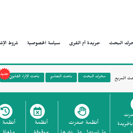
رك البحث
جريدة أم القرى
سياسة الخصوصية
شروط الإش
محرك البحث
باحث التعاميم
باحث الإثراء القانوني
ث السريع
درت
أنظمة صدرت
أنظمة
أنظمة
بالجريدة