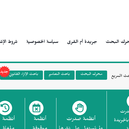
رك البحث
جريدة أم القرى
سياسة الخصوصية
شروط الإش
محرك البحث
باحث التعاميم
باحث الإثراء القانوني
ث السريع
درت
أنظمة صدرت
أنظمة
أنظمة
بالجريدة