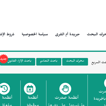
رك البحث
جريدة أم القرى
سياسة الخصوصية
شروط الإش
محرك البحث
باحث التعاميم
باحث الإثراء القانوني
ث السريع
درت
أنظمة صدرت
أنظمة
أنظمة
بالجريدة