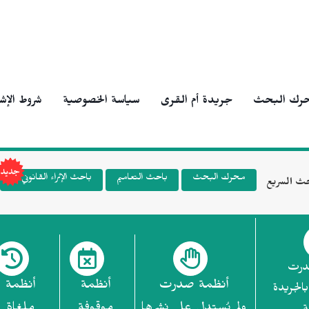
رك البحث
جريدة أم القرى
سياسة الخصوصية
شروط الإش
محرك البحث
باحث التعاميم
باحث الإثراء القانوني
ث السريع
درت
أنظمة صدرت
أنظمة
أنظمة
بالجريدة