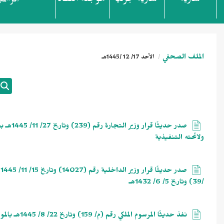
سارية
سارية جزئياً
مؤجلة النفاذ
الرسمي
الملف الصحفي
الأحد 17/ 12 /1445هـ
صدر حدي
ولائحته التنفيذية
/39) وتاريخ 5/ 6/ 1432هـ
نفذ حديثًا المرسوم الملكي رقم (م/ 159) وتاريخ 22/ 8/ 1445هـ بالموافقة على نظام الخطوط الحديدية