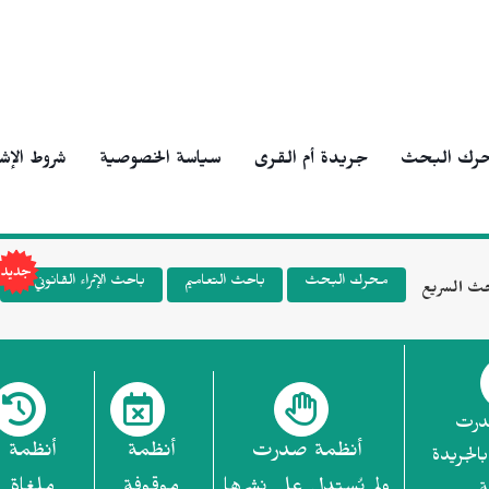
رك البحث
جريدة أم القرى
سياسة الخصوصية
شروط الإش
محرك البحث
باحث التعاميم
باحث الإثراء القانوني
ث السريع
درت
أنظمة صدرت
أنظمة
أنظمة
بالجريدة