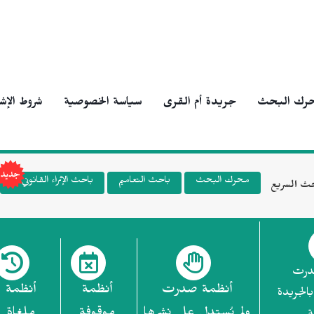
رك البحث
جريدة أم القرى
سياسة الخصوصية
شروط الإش
محرك البحث
باحث التعاميم
باحث الإثراء القانوني
ث السريع
درت
أنظمة صدرت
أنظمة
أنظمة
بالجريدة